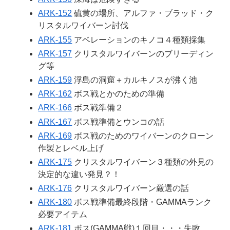
ARK-152
硫黄の場所、アルファ・ブラッド・ク
リスタルワイバーン討伐
ARK-155
アベレーションのキノコ４種類採集
ARK-157
クリスタルワイバーンのブリーディン
グ等
ARK-159
浮島の洞窟＋カルキノスが沸く池
ARK-162
ボス戦とかのための準備
ARK-166
ボス戦準備２
ARK-167
ボス戦準備とウンコの話
ARK-169
ボス戦のためのワイバーンのクローン
作製とレベル上げ
ARK-175
クリスタルワイバーン３種類の外見の
決定的な違い発見？！
ARK-176
クリスタルワイバーン厳選の話
ARK-180
ボス戦準備最終段階・GAMMAランク
必要アイテム
ARK-181
ボス(GAMMA戦)１回目・・・失敗