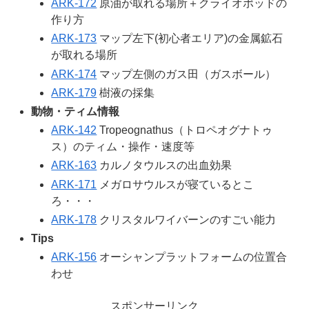
ARK-172
原油が取れる場所＋クライオポッドの
作り方
ARK-173
マップ左下(初心者エリア)の金属鉱石
が取れる場所
ARK-174
マップ左側のガス田（ガスボール）
ARK-179
樹液の採集
動物・ティム情報
ARK-142
Tropeognathus（トロペオグナトゥ
ス）のティム・操作・速度等
ARK-163
カルノタウルスの出血効果
ARK-171
メガロサウルスが寝ているとこ
ろ・・・
ARK-178
クリスタルワイバーンのすごい能力
Tips
ARK-156
オーシャンプラットフォームの位置合
わせ
スポンサーリンク