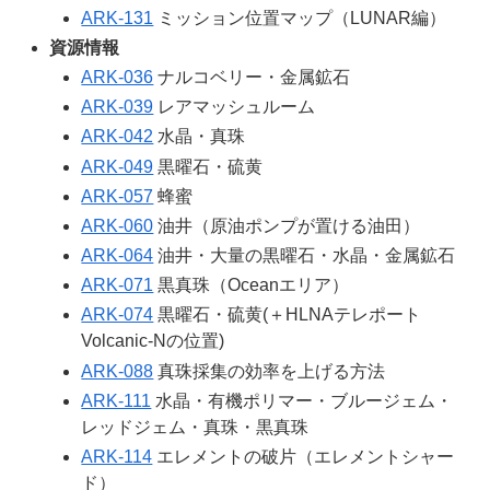
ARK-131
ミッション位置マップ（LUNAR編）
資源情報
ARK-036
ナルコベリー・金属鉱石
ARK-039
レアマッシュルーム
ARK-042
水晶・真珠
ARK-049
黒曜石・硫黄
ARK-057
蜂蜜
ARK-060
油井（原油ポンプが置ける油田）
ARK-064
油井・大量の黒曜石・水晶・金属鉱石
ARK-071
黒真珠（Oceanエリア）
ARK-074
黒曜石・硫黄(＋HLNAテレポート
Volcanic-Nの位置)
ARK-088
真珠採集の効率を上げる方法
ARK-111
水晶・有機ポリマー・ブルージェム・
レッドジェム・真珠・黒真珠
ARK-114
エレメントの破片（エレメントシャー
ド）