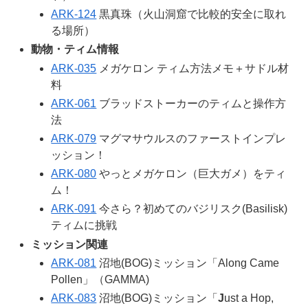
ARK-124
黒真珠（火山洞窟で比較的安全に取れ
る場所）
動物・ティム情報
ARK-035
メガケロン ティム方法メモ＋サドル材
料
ARK-061
ブラッドストーカーのティムと操作方
法
ARK-079
マグマサウルスのファーストインプレ
ッション！
ARK-080
やっとメガケロン（巨大ガメ）をティ
ム！
ARK-091
今さら？初めてのバジリスク(Basilisk)
ティムに挑戦
ミッション関連
ARK-081
沼地(BOG)ミッション「Along Came
Pollen」（GAMMA)
ARK-083
沼地(BOG)ミッション「
J
ust a Hop,