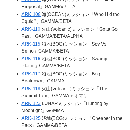
Proposal」GAMMA/BETA
ARK-108
海(OCEAN)ミッション「Who Hid the
Squid?」GAMMA/BETA
ARK-110
火山(Volcanic)ミッション「Gotta Go
Fast」GAMMA/BETA/ALPHA
ARK-115
沼地(BOG)ミッション「Spy Vs
Spino」GAMMA/BETA
ARK-116
沼地(BOG)ミッション「Swamp
Placid」GAMMA/BETA
ARK-117
沼地(BOG)ミッション「Bog
Beatdown」GAMMA
ARK-118
火山(Volcanic)ミッション「The
Summit Tour」GAMMA＋オマケ
ARK-123
LUNARミッション「Hunting by
Moonlight」GAMMA
ARK-125
沼地(BOG)ミッション「Cheaper in the
Pack」GAMMA/BETA