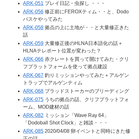
ARK-051
プレイ日記・虫探し ・・・
ARK-056
修正前にFEROXティム・・と、Dodo
バスケやってみた
ARK-058
拠点の上に土地が・・と大量修正きた
話
ARK-059
大量修正後のHLNA日本語化の話＋
HLNAテレポート位置が変わった？
ARK-066
赤クレートを買って開けてみた・クリ
フプラットフォームを使って拠点建設
ARK-067
釣りミッションやってみた＋アルゲン
トラップでアルゲンティム
ARK-068
ブラッドストーカーのブリーディング
ARK-075
うちの拠点の話、クリフプラットフォ
ーム、MOD建材の話
ARK-082
ミッション「Wave Ray 64」
「Dodoball Shot Clock」と雑談・・・
ARK-085
2020/04/08 卵イベントと同時にきた修
正の話