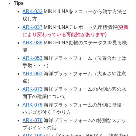
Tips
ARK-032
MINI-HLNAをメニューから消す方法と
戻し方
ARK-037
MINI-HLNAテレポート先座標情報(
更新
により変わっている可能性があります
)
ARK-038
MINI-HLNA動物のステータスを見る機
能
ARK-053
海洋プラットフォーム（位置合わせは
手動・・・)
ARK-063
海洋プラットフォーム（大きさや注意
点）
ARK-073
海洋プラットフォームの内側の穴の水
面下の建築について
ARK-076
海洋プラットフォームの外側に階段・
ハジゴが付く？やり方
ARK-078
海洋プラットフォームの特別なスナッ
プポイントの話
ARK-109
火山「Kingslayer」BETAを、防御力が