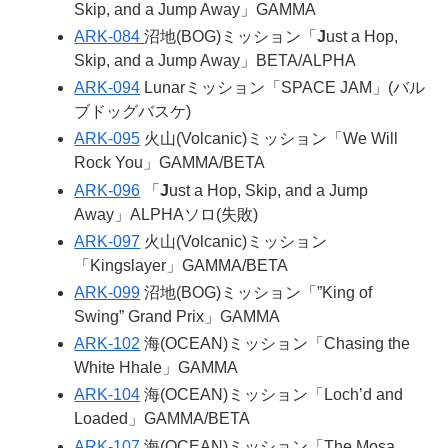
Skip, and a Jump Away」GAMMA
ARK-084
沼地(BOG)ミッション「
J
ust a Hop,
Skip, and a Jump Away」BETA/ALPHA
ARK-094
Lunarミッション「SPACE JAM」(バル
ブドッグバスケ)
ARK-095
火山(Volcanic)ミッション「We Will
Rock You」GAMMA/BETA
ARK-096
「
J
ust a Hop, Skip, and a Jump
Away」ALPHAソロ(失敗)
ARK-097
火山(Volcanic)ミッション
「Kingslayer」GAMMA/BETA
ARK-099
沼地(BOG)ミッション「”King of
Swing” Grand Prix」GAMMA
ARK-102
海(OCEAN)ミッション「Chasing the
White Hhale」GAMMA
ARK-104
海(OCEAN)ミッション「Loch’d and
Loaded」GAMMA/BETA
ARK-107
海(OCEAN)ミッション「The Mosa