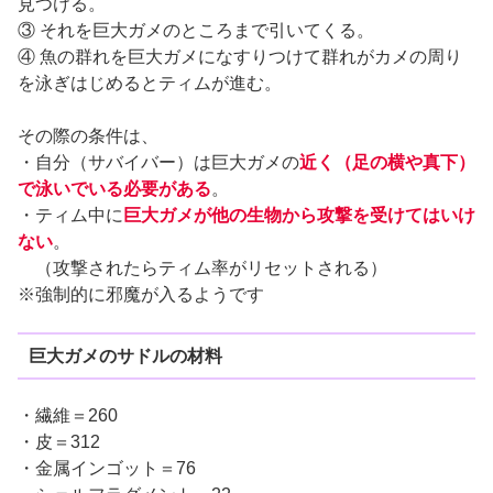
見つける。
③ それを巨大ガメのところまで引いてくる。
④ 魚の群れを巨大ガメになすりつけて群れがカメの周り
を泳ぎはじめるとティムが進む。
その際の条件は、
・自分（サバイバー）は巨大ガメの
近く（足の横や真下）
で泳いでいる必要がある
。
・ティム中に
巨大ガメが他の生物から攻撃を受けてはいけ
ない
。
（攻撃されたらティム率がリセットされる）
※強制的に邪魔が入るようです
巨大ガメのサドルの材料
・繊維＝260
・皮＝312
・金属インゴット＝76