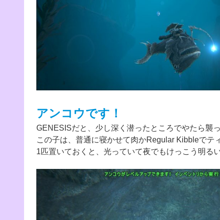
アンコウです！
GENESISだと、少し深く潜ったところでやたら
この子は、普通に寝かせて肉かRegular Kibbleで
1匹置いておくと、光っていて夜でもけっこう明る