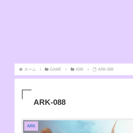
ホーム
GAME
ARK
ARK-088
ARK-088
ARK