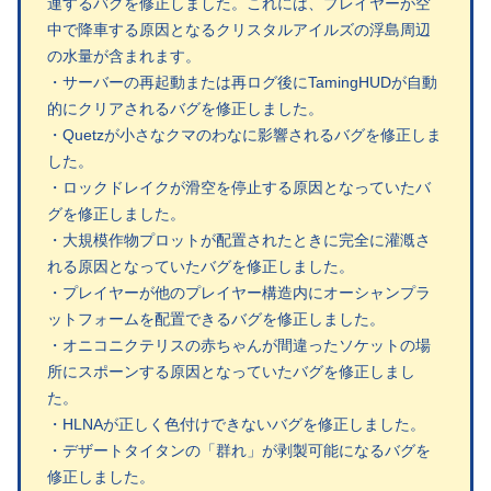
連するバグを修正しました。これには、プレイヤーが空
中で降車する原因となるクリスタルアイルズの浮島周辺
の水量が含まれます。
・サーバーの再起動または再ログ後にTamingHUDが自動
的にクリアされるバグを修正しました。
・Quetzが小さなクマのわなに影響されるバグを修正しま
した。
・ロックドレイクが滑空を停止する原因となっていたバ
グを修正しました。
・大規模作物プロットが配置されたときに完全に灌漑さ
れる原因となっていたバグを修正しました。
・プレイヤーが他のプレイヤー構造内にオーシャンプラ
ットフォームを配置できるバグを修正しました。
・オニコニクテリスの赤ちゃんが間違ったソケットの場
所にスポーンする原因となっていたバグを修正しまし
た。
・HLNAが正しく色付けできないバグを修正しました。
・デザートタイタンの「群れ」が剥製可能になるバグを
修正しました。