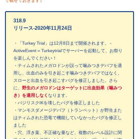
で載せておきます）
318.9
リリース-2020年11月24日
・「Turkey Trial」は12月8日まで開催されます。 -
ActiveEvent = Turkeytrialでサーバーを起動して、お祭り
を楽しんでください！
・ティムされたメガロドンが誤って噛みつきデバフを適
用し、出血のみを引き起こす噛みつきデバフではなく、
スローと出血を引き起こすバグを修正しました。さら
に、
野生のメガロドンはターゲットに出血効果（噛みつ
き）を適用しなく
なります。
・バジリスクIKを壊したバグを修正しました
・マンモスダメージデバフ（トランペット）が野生また
は
ティム
された恐竜で機能していなかったバグを修正し
ました
・穴、浮き葉、不正確な量など、複数のレベル設計に関