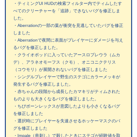
・ティミングUI HUDの検索フィルター内でティムしたす
べてのクリーチャーを「追跡」できないバグを修正しま
した。
・Aberrationの一部の葉が衝突を見逃していたバグを修正
しました
・Aberrationで夜間に表面がプレイヤーにダメージを与え
るバグを修正しました。
・クライオポッドに入っていたアースロプレウラ（ムカ
デ）、アラネオモーフス（クモ）、オニコニクテリス
（コウモリ）が展開されないバグを修正しました
・シングルプレイヤーで野生のステゴにカラーメッキが
発生するバグを修正しました。
・赤ちゃんの段階から成長したカマキリがティムされた
ものよりも大きくなるバグを修正しました。
・ちびボーンレックスが意図したよりも小さくなるバグ
を修正しました
・選択時にプレイヤーを失速させるホッケーマスクのバ
グを修正しました
・Impale（串刺し）で殺したときにステゴが経験値を取