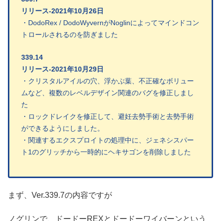
リリース-2021年10月26日
・
DodoRex / DodoWyvernがNoglinによってマインドコン
トロールされるのを防ぎました
339.14
リリース-2021年10月29日
・クリスタルアイルの穴、浮かぶ葉、不正確なボリュー
ムなど、複数のレベルデザイン関連のバグを修正しまし
た
・ロックドレイクを修正して、避妊去勢手術と去勢手術
ができるようにしました。
・関連するエクスプロイトの処理中に、ジェネシスパー
ト1のグリッチから一時的にヘキサゴンを削除しました
まず、Ver.339.7の内容ですが
ノグリンで、ドードーREXとドードーワイバーンという