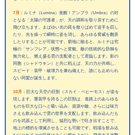
7月：
ルミナ（Lumina）覚醒！アンブラ（Umbra）の対
となる「太陽の守護者」が、天の調和を取り戻すために
飛び立ちます。まばゆい光の罠を散りばめて追手を罰し
たり、光を操って瞬時に姿を消し、あらゆる脅威を翻弄
したりすることが可能です。窮地に陥ると、ルミナは究
極の「サンフレア」状態へと変貌。敵の技術的な防御を
無力化し、燃え盛る雲の支配者として君臨します。影の
同胞（シャドウキン）と共に戦えば、天の力が共鳴し、
スピード・装甲・破壊力を兼ね備えた、誰にも止められ
ない同盟が誕生します。
10月：
巨大な天空の巨獣（スカイ・ベヒーモス）が姿を
現します。重装甲を誇るこの巨獣は、進路上のあらゆる
ものを巨大な口へと吸い込み、資源や敵、さらには味方
さえも飲み込んで雲の世界を支配します。飲み込んだも
のを武器として利用し、猛烈な勢いで吐き出すことで、
地上の標的を壊滅させることも可能です。戦場を飲み込
むにつれてその巨体はさらに膨れ上がり、飛来する攻撃