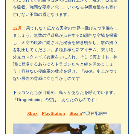
を吸収。強固な要塞と化し、いかなる包囲攻撃をも寄せ
付けない不動の盾となります。
12月：
果てしなく広がる天空の世界へ飛び立つ準備をし
ましょう。無数の浮遊島が点在する幻想的な空域を探索
し、天空の現象に隠された秘密を解き明かし、敵の拠点
を制圧してください。多種多様な新アイテム、乗り物、
外見カスタマイズ要素を手に入れ、そして何よりも、神
話に登場するあらゆるドラゴンたちと絆を深めましょ
う！容赦ない侵略軍の猛攻を退け、『ARK』史上かつて
ない最強の脅威に立ち向かうのです！
ドラゴンたちが目覚め、島々があなたを呼んでいます。
『Dragontopia』の空は、あなたのものです！
Xbox
、
PlayStation
、
Steam
で現在配信中