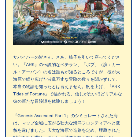
サバイバーの皆さん、さあ、椅子を引いて座ってくださ
い。『ARK』の伝説的なベテラン、「ボブ」（演：カー
ル・アーバン）の名は誰もが知るところですが、彼が大
海原で繰り広げた波乱万丈な冒険の数々を聞かずして、
本当の物語を知ったとは言えません。帆を上げ、『ARK:
Tides of Fortune』で描かれる、信じがたいほどリアルな
彼の新たな冒険譚を体験しましょう！
『Genesis Ascended Part 1』のシミュレートされた海
は、マップ全域に広がる壮大な海洋フロンティアへと変
貌を遂げました。広大な海原で進路を定め、埋蔵された