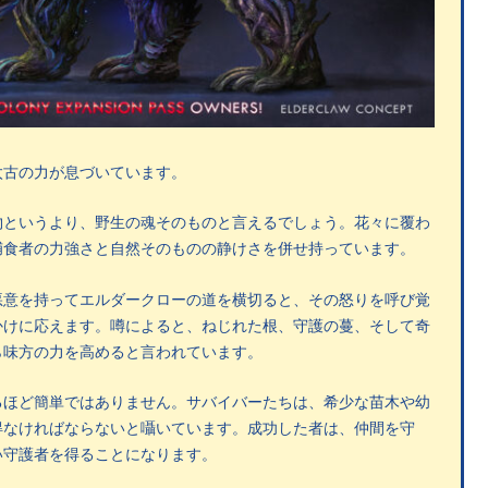
太古の力が息づいています。
物というより、野生の魂そのものと言えるでしょう。花々に覆わ
捕食者の力強さと自然そのものの静けさを併せ持っています。
悪意を持ってエルダークローの道を横切ると、その怒りを呼び覚
かけに応えます。噂によると、ねじれた根、守護の蔓、そして奇
ら味方の力を高めると言われています。
るほど簡単ではありません。サバイバーたちは、希少な苗木や幼
得なければならないと囁いています。成功した者は、仲間を守
い守護者を得ることになります。