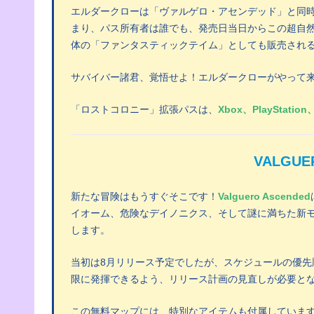
エルダークローは「ヴァルゲロ・アセンデッド」と同
まり、パス所有者は誰でも、発売日当日からこの超自
体の「ファンタスティックテイム」としても販売され
サバイバー諸君、覚悟せよ！エルダークローがやって
「ロストコロニー」拡張パスは、
Xbox、PlayStation
VALGUE
新たな冒険はもうすぐそこです！
Valguero Ascended
イオーム、危険なデイノニクス、そして謎に満ちた新モンスター「
します。
当初は8月リリース予定でしたが、スケジュールの優先順
限に発揮できるよう、リリース計画の見直しが必要と
この無料マップには、特別なアイテムも付属していま