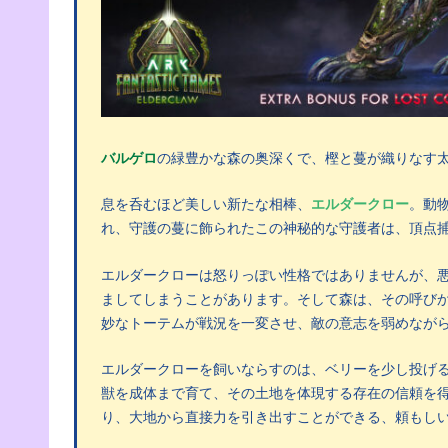
バルゲロ
の緑豊かな森の奥深くで、樫と蔓が織りなす
息を呑むほど美しい新たな相棒、
エルダークロー
。動
れ、守護の蔓に飾られたこの神秘的な守護者は、頂点
エルダークローは怒りっぽい性格ではありませんが、
ましてしまうことがあります。そして森は、その呼び
妙なトーテムが戦況を一変させ、敵の意志を弱めなが
エルダークローを飼いならすのは、ベリーを少し投げ
獣を成体まで育て、その土地を体現する存在の信頼を
り、大地から直接力を引き出すことができる、頼もし