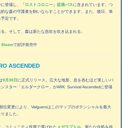
時に登場し、
「ロストコロニー」拡張パス
に含まれています。つ
然的な森の守護者を飼いならすことができます。また、後日、単
る予定です。
来る。そして、森は新たな息吹を吹き込まれる。
、Steam
で好評発売中
RO ASCENDED
は
9月30日
に正式リリース。広大な地形、息を呑むほど美しいバ
エルダークロー」がARK: Survival Ascendedに登場
位変更により、Valgueroはこのマップのポテンシャルを最大
なりました。
す。コミュニティ投票で選ばれた
メガラプトル
。新たな住処を徘