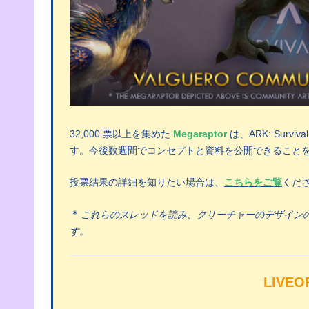
32,000 票以上を集めた
Megaraptor
は、ARK: Survival
す。今後数週間でコンセプトと資料を公開できること
投票結果の詳細を知りたい場合は、
こちらをご覧
くだ
＊
これらのスレッドを読み、クリーチャーのデザイン
す。
LIVEO