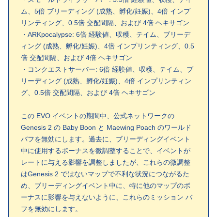
ム、5倍 ブリーディング (成熟、孵化/妊娠)、4倍 インプ
リンティング、0.5倍 交配間隔、および 4倍 ヘキサゴン
・ARKpocalypse: 6倍 経験値、収穫、テイム、ブリーデ
ィング (成熟、孵化/妊娠)、4倍 インプリンティング、0.5
倍 交配間隔、および 4倍 ヘキサゴン
・コンクエストサーバー: 6倍 経験値、収穫、テイム、ブ
リーディング (成熟、孵化/妊娠)、4倍 インプリンティン
グ、0.5倍 交配間隔、および 4倍 ヘキサゴン
この EVO イベントの期間中、公式ネットワークの
Genesis 2 の Baby Boon と Maewing Poach のワールド
バフを無効にします。過去に、ブリーディングイベント
中に使用するボーナスを微調整することで、イベントが
レートに与える影響を調整しましたが、これらの微調整
はGenesis 2 ではないマップで不利な状況につながるた
め、ブリーディングイベント中に、特に他のマップのボ
ーナスに影響を与えないように、これらのミッション バ
フを無効にします。