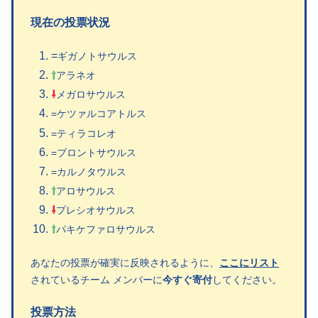
現在の投票状況
=
ギガノトサウルス
⇧
アラネオ
⇩
メガロサウルス
=ケツァルコアトルス
=ティラコレオ
=ブロントサウルス
=カルノタウルス
⇧
アロサウルス
⇩
プレシオサウルス
⇧
パキケファロサウルス
あなたの投票が確実に反映されるように、
ここにリスト
されているチーム メンバーに
今すぐ寄付
してください。
投票方法