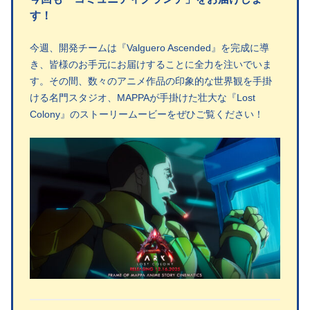
す！
今週、開発チームは『Valguero Ascended』を完成に導
き、皆様のお手元にお届けすることに全力を注いでいま
す。その間、数々のアニメ作品の印象的な世界観を手掛
ける名門スタジオ、MAPPAが手掛けた壮大な『Lost
Colony』のストーリームービーをぜひご覧ください！