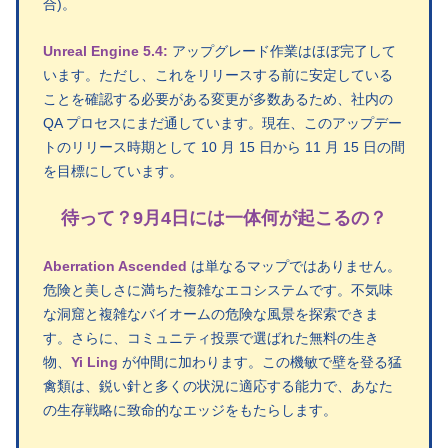
合)。
Unreal Engine 5.4:
アップグレード作業はほぼ完了して
います。ただし、これをリリースする前に安定している
ことを確認する必要がある変更が多数あるため、社内の
QA プロセスにまだ通しています。現在、このアップデー
トのリリース時期として 10 月 15 日から 11 月 15 日の間
を目標にしています。
待って？9月4日には一体何が起こるの？
Aberration Ascended
は単なるマップではありません。
危険と美しさに満ちた複雑なエコシステムです。不気味
な洞窟と複雑なバイオームの危険な風景を探索できま
す。さらに、コミュニティ投票で選ばれた無料の生き
物、
Yi Ling
が仲間に加わります。この機敏で壁を登る猛
禽類は、鋭い針と多くの状況に適応する能力で、あなた
の生存戦略に致命的なエッジをもたらします。