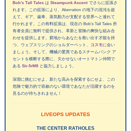
Bob’s Tall Tales
は
Steampunk Ascent
でさらに拡張さ
れます。この拡張により、Aberration の地下の混沌を超
えて、ギア、歯車、蒸気動力が支配する世界へと連れて
行かれます。この有料拡張は、現在の Bob’s Tall Tales 所
有者全員に無料で提供され、革新と冒険の爽快な組み合
わせを提供します。窮地からあなたを救い出す才能を持
つ、ウェブスリングのショルダーペット、
コスモ
に会い
ましょう。そして、機械の驚異であるスチームパンク ア
セントを横断する際に、欠かせないオートマトン仲間で
ある
Sir-5rM8
と協力しましょう。
深淵に挑むにせよ、新たな高みを探索するにせよ、この
危険で魅力的で容赦のない環境であなたが活躍するのを
見るのが待ちきれません！
LIVEOPS UPDATES
THE CENTER RATHOLES