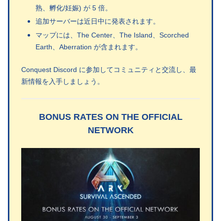
熟、孵化/妊娠) が 5 倍。
追加サーバーは近日中に発表されます。
マップには、The Center、The Island、Scorched
Earth、Aberration が含まれます。
Conquest Discord に参加してコミュニティと交流し、最
新情報を入手しましょう。
BONUS RATES ON THE OFFICIAL
NETWORK