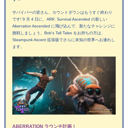
サバイバーの皆さん、カウントダウンはもうすぐ終わり
です! 9 月 4 日に、ARK: Survival Ascended の新しい
Aberration Ascended に飛び込んで、新たなチャレンジに
挑戦しましょう。Bob’s Tall Tales をお持ちの方は、
Steampunk Ascent 拡張版でさらに未知の世界へお連れし
ます。
ABERRATION ラウンチ計画！