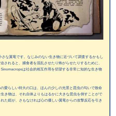
奇心旺盛な小さな翼竜です。なじみのない生き物に近づいて調査するかもし
す。脅迫されると、捕食者を混乱させたり怖がらせたりするために、
nomacropsは社会的相互作用を切望する非常に知的な生き物
opsの愛らしい特大の口は、ほんの少しの光景と昆虫の匂いで致命
な生き物は、それ自体よりもはるかに大きな昆虫を倒すことがで
られた鎧が、さもなければ心の優しい翼竜からの攻撃反応を引き