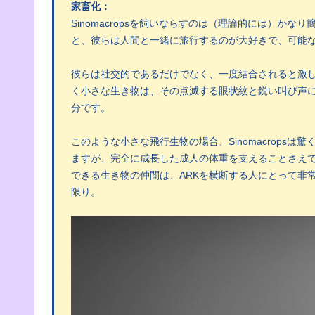
家畜化：
Sinomacropsを飼いならすのは（理論的には）か
と、彼らは人間と一緒に旅行するのが大好きで、可能
彼らは社交的であるだけでなく、一度結合されると激しく保
く小さな生き物は、その点滅する眼状紋と鋭い叫び声
分です。
このような小さな飛行生物の場合、Sinomacrops
ますが、完全に成長した成人の体重を支えることさえ
できる生き物の仲間は、ARKを横断する人にとって非
限り。