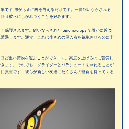
なり簡単です-怖がらずに餌を与えるだけです。一度飼いならされる
な限り彼らにしがみつくことを好みます。
護されます。飼いならされた Sinomacrops で誰かに近づ
に遭遇します。通常、これは小さめの侵入者を気絶させるのに十
は驚くほど重い荷物を運ぶことができます。高度を上げるのに苦労し
できます。それでも、グライダーとパラシュートを兼ねることが
常に貴重です…彼らが新しい友達にたくさんの軽食を持ってくる