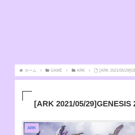
ホーム
GAME
ARK
[ARK 2021/05/29
[ARK 2021/05/29]GENES
ARK